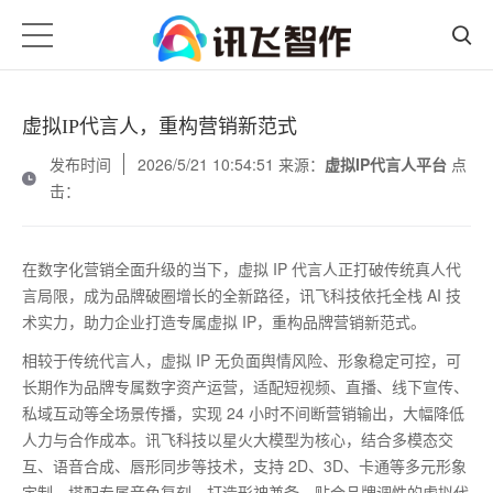
虚拟IP代言人，重构营销新范式
发布时间
2026/5/21 10:54:51 来源：
虚拟IP代言人平台
点
击：
在数字化营销全面升级的当下，虚拟
IP
代言人正打破传统真人代
言局限，成为品牌破圈增长的全新路径，讯飞科技依托全栈
AI
技
术实力，助力企业打造专属虚拟
IP
，重构品牌营销新范式。
相较于传统代言人，虚拟
IP
无负面舆情风险、形象稳定可控，可
长期作为品牌专属数字资产运营，适配短视频、直播、线下宣传、
私域互动等全场景传播，实现
24
小时不间断营销输出，大幅降低
人力与合作成本。讯飞科技以星火大模型为核心，结合多模态交
互、语音合成、唇形同步等技术，支持
2D
、
3D
、卡通等多元形象
定制，搭配专属音色复刻，打造形神兼备、贴合品牌调性的虚拟代