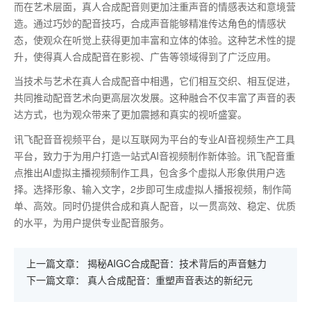
而在艺术层面，真人合成配音则更加注重声音的情感表达和意境营
造。通过巧妙的配音技巧，合成声音能够精准传达角色的情感状
态，使观众在听觉上获得更加丰富和立体的体验。这种艺术性的提
升，使得真人合成配音在影视、广告等领域得到了广泛应用。
当技术与艺术在真人合成配音中相遇，它们相互交织、相互促进，
共同推动配音艺术向更高层次发展。这种融合不仅丰富了声音的表
达方式，也为观众带来了更加震撼和真实的视听盛宴。
讯飞配音音视频平台，是以互联网为平台的专业AI音视频生产工具
平台，致力于为用户打造一站式AI音视频制作新体验。讯飞配音重
点推出AI虚拟主播视频制作工具，包含多个虚拟人形象供用户选
择。选择形象、输入文字，2步即可生成虚拟人播报视频，制作简
单、高效。同时仍提供合成和真人配音，以一贯高效、稳定、优质
的水平，为用户提供专业配音服务。
上一篇文章：
揭秘AIGC合成配音：技术背后的声音魅力
下一篇文章：
真人合成配音：重塑声音表达的新纪元