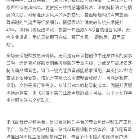
原声相似度超
95%。更依托三维情感建模技术，深度解析语义与情
感的关联，可精准还原原声的喜怒哀乐，甚至哽咽时的声带震颤、
耳语时的气流声等细腻细节，情感表达准确度较传统技术提升
40%。操作门槛极致简化，仅需一句话或3-5秒自然语音采样，无
需专业设备，手机录制即可完成，真正实现“一键触发，原声复
刻”。
全场景适配释放原声价值。无论是有声读物创作中还原作者的叙事
口吻，还是智能客服复刻金牌客服的专业声线，亦或是车载场景定
制专属品牌音色，讯飞一键克隆声音都能精准适配。其支持
37种方
言及多语种复刻，搭配万字级长文本流畅合成能力，可满足教育、
金融、文旅等多行业需求。从降低90%教材录制成本，到提升客服
沟通满意度，讯飞以技术实力让原声质感触手可及，为个人创作与
企业服务注入全新动能。
讯飞配音音视频平台，是以互联网为平台的专业AI音视频生产工具
平台，致力于为用户打造一站式AI音视频制作新体验。讯飞配音重
点推出AI虚拟主播视频制作工具，包含多个虚拟人形象供用户选