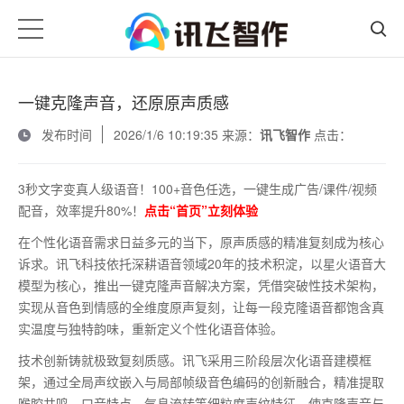
一键克隆声音，还原原声质感
发布时间
2026/1/6 10:19:35 来源：
讯飞智作
点击：
3秒文字变真人级语音！100+音色任选，一键生成广告/课件/视频
配音，效率提升80%！
点击“首页”立刻体验
在个性化语音需求日益多元的当下，原声质感的精准复刻成为核心
诉求。讯飞科技依托深耕语音领域
20年的技术积淀，以星火语音大
模型为核心，推出一键克隆声音解决方案，凭借突破性技术架构，
实现从音色到情感的全维度原声复刻，让每一段克隆语音都饱含真
实温度与独特韵味，重新定义个性化语音体验。
技术创新铸就极致复刻质感。讯飞采用三阶段层次化语音建模框
架，通过全局声纹嵌入与局部帧级音色编码的创新融合，精准提取
喉腔共鸣、口音特点、气息流转等细粒度声纹特征，使克隆声音与