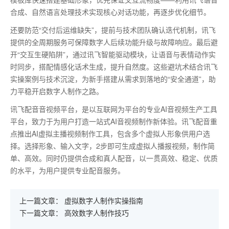
合成、自然语言处理技术实现核心对话功能，再逐步优化细节。
还要防范
“交付后运维缺失”，提前与技术团队确认迭代机制，讯飞
提供的全周期服务可保障数字人后续功能升级与故障响应。最后避
开“交互生硬陷阱”，通过讯飞智能驱动模块，让语音与表情动作实
时同步，搭配情感化话术生成，提升自然度。这些避坑术结合讯飞
实操案例与技术沉淀，为新手搭建从需求到落地的“安全通道”，助
力平稳开启数字人制作之路。
讯飞配音音视频平台，是以互联网为平台的专业AI音视频生产工具
平台，致力于为用户打造一站式AI音视频制作新体验。讯飞配音重
点推出AI虚拟主播视频制作工具，包含多个虚拟人形象供用户选
择。选择形象、输入文字，2步即可生成虚拟人播报视频，制作简
单、高效。同时仍提供合成和真人配音，以一贯高效、稳定、优质
的水平，为用户提供专业配音服务。
上一篇文章：
虚拟数字人制作实操指南
下一篇文章：
高效数字人制作技巧