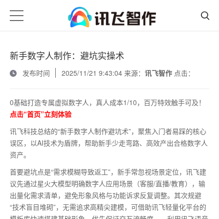
新手数字人制作：避坑实操术
发布时间
2025/11/21 9:43:04 来源：
讯飞智作
点击：
0基础打造专属虚拟数字人，真人成本1/10，百万特效触手可及！
点击“首页”立刻体验
讯飞科技总结的
“新手数字人制作避坑术”，聚焦入门者易踩的核心
误区，以AI技术为盾牌，帮助新手少走弯路、高效产出合格数字人
资产。
首要避坑点是
“需求模糊导致返工”，新手常忽视场景定位，讯飞建
议先通过星火大模型明确数字人应用场景（客服/直播/教育），输
出量化需求清单，避免形象风格与功能诉求反复调整。其次规避
“技术盲目堆砌”，无需追求高精尖建模，可借助讯飞轻量化平台的
模板库快速搭建基础形象，优先保证交互流畅度——利用讯飞语音