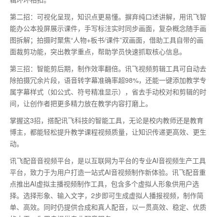
第二招：可视化呈现，知识点更易懂。摒弃纯口述讲解，用讯飞智
能办公本投屏展示课件，手写标注实时同步画面，复杂概念随手画
图拆解；拍摄时聚焦
“人物+板书/课件”双画面，借助工具自带的画
面裁剪功能，突出教学重点，帮助学员快速抓取核心信息。
第三招：智能剪后期，制作效率翻倍。讯飞视频剪辑工具可自动去
除拍摄冗余片段，语音转字幕准确率超
98%，还能一键添加教学专
属字幕样式（如公式、符号精准显示），省去手动校对和剪辑的时
间，让创作者把更多精力放在教学内容打磨上。
掌握这
3招，搭配讯飞科技的智能工具，无论是校内教师还是教育
博主，都能轻松提升教学课程视频质量，让知识传递更高效、更生
动。
讯飞配音音视频平台，是以互联网为平台的专业AI音视频生产工具
平台，致力于为用户打造一站式AI音视频制作新体验。讯飞配音重
点推出AI虚拟主播视频制作工具，包含多个虚拟人形象供用户选
择。选择形象、输入文字，2步即可生成虚拟人播报视频，制作简
单、高效。同时仍提供合成和真人配音，以一贯高效、稳定、优质