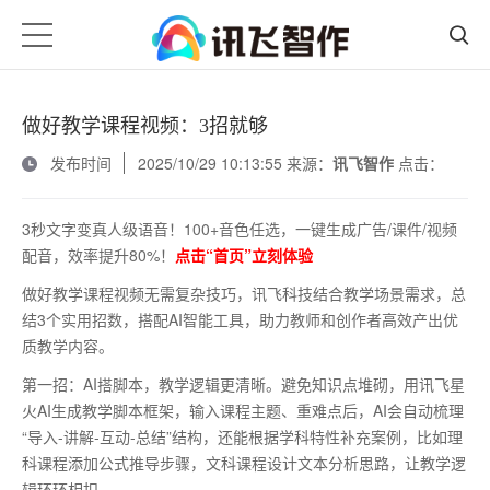
做好教学课程视频：3招就够
发布时间
2025/10/29 10:13:55 来源：
讯飞智作
点击：
3秒文字变真人级语音！100+音色任选，一键生成广告/课件/视频
配音，效率提升80%！
点击“首页”立刻体验
做好教学课程视频无需复杂技巧，讯飞科技结合教学场景需求，总
结
3个实用招数，搭配AI智能工具，助力教师和创作者高效产出优
质教学内容。
第一招：
AI搭脚本，教学逻辑更清晰。避免知识点堆砌，用讯飞星
火AI生成教学脚本框架，输入课程主题、重难点后，AI会自动梳理
“导入-讲解-互动-总结”结构，还能根据学科特性补充案例，比如理
科课程添加公式推导步骤，文科课程设计文本分析思路，让教学逻
辑环环相扣。