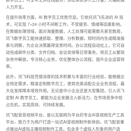
人力开支。
在提升效率方面，
AI 数字员工优势尽显。它依托讯飞先进的 AI 技
术，可实现 7×24 小时不间断工作，不受疲劳、情绪等因素影响。
在数据处理领域，面对海量数据，人工处理可能需数天甚至数周，
讯飞数字员工能快速抓取、整理、分析数据，短时间内生成精准报
表与洞察，为企业决策赢得宝贵时间。办公流程自动化上，它可自
动完成邮件分类、文件归档、会议安排等日常事务，将员工从繁琐
杂务中解放，专注核心业务，优化整体办公流程，提升企业运营效
率。
此外，讯飞科技凭借深厚的技术积累与丰富的行业经验，能根据企
业特定需求，精准定制数字员工，使其完美适配企业业务流程，最
大化发挥降本增效作用。无论是中小企业还是大型集团，引入讯飞
定制
AI 数字员工，都能为企业发展注入新活力，在市场竞争中抢
占先机，实现高效、可持续发展。
讯飞配音音视频平台，是以互联网为平台的专业AI音视频生产工具
平台，致力于为用户打造一站式AI音视频制作新体验。讯飞配音重
点推出AI虚拟主播视频制作工具，包含多个虚拟人形象供用户选