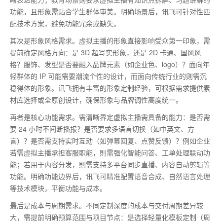
功能，且形象需贴合学生群体审美。明确场景后，讯飞可针对性匹
配技术方案，避免功能冗余或缺失。
其次是形象风格需求。虚拟主播的形象直接影响受众第一印象，需
提前确定风格方向：是
3D
超写实形象，还是
2D
卡通、国风风
格？服饰、发型是否要融入品牌元素（如企业色、
logo
）？面向年
轻群体的
IP
可能需要潮流个性的设计，而面向传统行业的则需沉
稳得体的形象。讯飞拥有丰富的形象定制经验，可根据需求提供素
材库选择或全原创设计，确保形象与品牌调性高度统一。
再者是核心功能需求。需清晰界定虚拟主播需具备的能力：是否需
要
24
小时不间断播报？是否要求多语言切换（如中英文、方
言）？是否需支持实时互动（如弹幕回复、点赞反馈）？例如企业
若需虚拟主播承担客服职能，則需强化智能问答、工单处理联动功
能；若用于内容分发，則需支持多平台同步直播、内容自动剪辑等
功能。明确功能边界后，讯飞可精准配置语音合成、自然语言处理
等技术模块，平衡功能与成本。
最后是成本与周期需求。不同定制深度的成本与交付周期差异较
大，需提前明确预算范围与项目节点：是选择轻量化模板定制（周