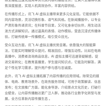
焦深度报道，实现人机高效协作，丰富内容供给。
在传播形式上，讯飞
AI
虚拟主播带来更多元化呈现。它能依据不
同内容场景，灵活切换形象、语气和风格。在新闻播报中，以专业
严肃形象传递资讯；在科普节目里，又可化身亲切伙伴，用生动活
泼方式讲解知识。通过逼真的表情、动作模拟，营造沉浸式传播体
验，打破传统单一传播模式，吸引受众目光。
受众互动方面，讯飞
AI
虚拟主播优势显著。依靠强大的智能算
法，它能实时理解受众提问，精准回应，增强互动性。比如在电商
直播中，消费者咨询商品信息，
AI
虚拟主播可迅速答疑解惑，促
进交易转化；在教育直播里，学生提问知识点，它能及时解答，满
足个性化学习需求，提升用户参与感与忠诚度。
此外，讯飞
AI
虚拟主播拓展了内容传播的应用领域。除常见的媒
体、电商、教育场景外，在政务服务领域，可用于政策解读、信息
发布；在文旅推广方面，能化身导游，介绍景点文化历史，打破行
业壁垒，让内容传播触达更广泛人群，推动各行业数字化转型与发
展，全方位革新内容传播生态 。