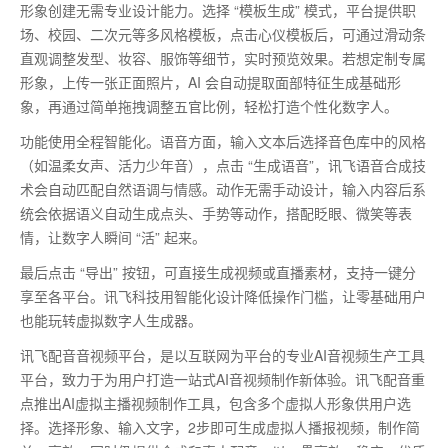
形象创建无需专业设计能力。选择
“模板生成” 模式，平台提供职
场、校园、二次元等多风格模板，点击心仪模板后，可通过滑动条
直观调整发型、妆容、服饰等细节，实时预览效果。若想定制专属
形象，上传一张正面照片，
AI
会自动提取面部特征生成基础形
象，再通过简单拖拽调整五官比例，轻松打造个性化数字人。
功能使用全程智能化。语音方面，输入文本后选择音色库中的风格
（如温柔女声、活力少年音），点击
“生成语音”，讯飞语音合成技
术会自动匹配自然语调与情感。动作无需手动设计，输入内容后系
统会依据语义自动生成点头、手势等动作，搭配眨眼、微笑等表
情，让数字人瞬间 “活” 起来。
最后点击
“导出” 按钮，可直接生成视频或直播素材，支持一键分
享至各平台。讯飞科技用智能化设计降低操作门槛，让零基础用户
也能玩转虚拟数字人生成器。
讯飞配音音视频平台，是以互联网为平台的专业AI音视频生产工具
平台，致力于为用户打造一站式AI音视频制作新体验。讯飞配音重
点推出AI虚拟主播视频制作工具，包含多个虚拟人形象供用户选
择。选择形象、输入文字，2步即可生成虚拟人播报视频，制作简