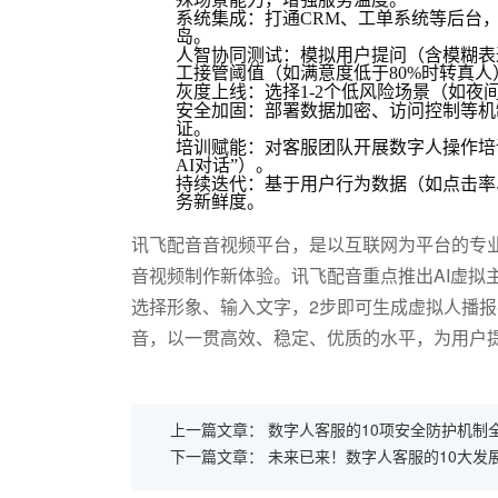
系统集成
：打通CRM、工单系统等后台
岛。
人智协同测试
：模拟用户提问（含模糊表
工接管阈值（如满意度低于80%时转真人
灰度上线
：选择1-2个低风险场景（如
安全加固
：部署数据加密、访问控制等机制
证。
培训赋能
：对客服团队开展数字人操作培
AI对话”）。
持续迭代
：基于用户行为数据（如点击率
务新鲜度。
讯飞配音音视频平台，是以互联网为平台的专业
音视频制作新体验。讯飞配音重点推出AI虚拟
选择形象、输入文字，2步即可生成虚拟人播
音，以一贯高效、稳定、优质的水平，为用户
上一篇文章：
数字人客服的10项安全防护机制
下一篇文章：
未来已来！数字人客服的10大发