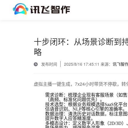
十步闭环：从场景诊断到
略
发布时间
2025/8/16 17:45:11 来源：
讯飞智
虚拟主播一键生成，7x24小时带货不停歇，转化
需求诊断
：梳理企业现有客服场景（如售
（高频、标准化问题优先）。
技术选型
：根据业务规模选择SaaS化
估语音识别、NLP等核心引擎的准确率。
数据治理
：清洗历史对话数据，标注意图
提升数字人应答精准度。
多模态设计
：定义数字人形象（2D/3D
殊场景能力，增强服务温度。