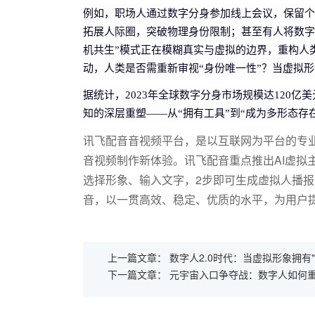
例如，职场人通过数字分身参加线上会议，保留个
拓展人际圈，突破物理身份限制；甚至有人将数字
机共生”模式正在模糊真实与虚拟的边界，重构人
动，人类是否需重新审视“身份唯一性”？当虚拟
据统计，2023年全球数字分身市场规模达120亿
知的深层重塑——从“拥有工具”到“成为多形态存
讯飞配音音视频平台，是以互联网为平台的专业
音视频制作新体验。讯飞配音重点推出AI虚拟
选择形象、输入文字，2步即可生成虚拟人播
音，以一贯高效、稳定、优质的水平，为用户
上一篇文章：
数字人2.0时代：当虚拟形象拥有
下一篇文章：
元宇宙入口争夺战：数字人如何