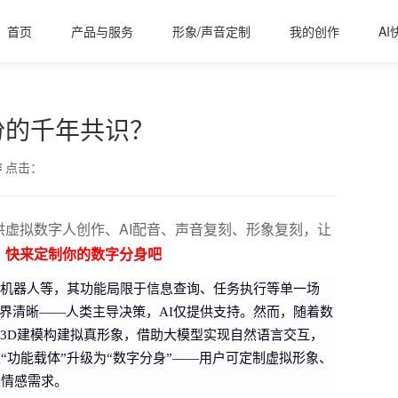
首页
产品与服务
形象/声音定制
我的创作
AI
份的千年共识？
作
点击：
虚拟数字人创作、AI配音、声音复刻、形象复刻，让
，快来定制你的数字分身吧
聊天机器人等，其功能局限于信息查询、任务执行等单一场
边界清晰——人类主导决策，AI仅提供支持。然而，随着数
过3D建模构建拟真形象，借助大模型实现自然语言交互，
“功能载体”升级为“数字分身”——用户可定制虚拟形象、
至情感需求。