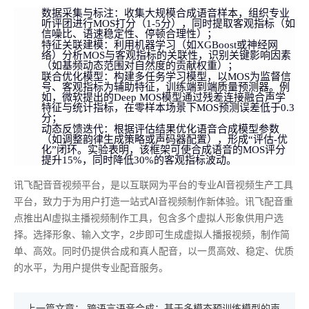
数据采集与标注
：收集大规模合成语音样本，组织专业
听评团进行MOS打分（1-5分），同时提取客观指标（如
信噪比、语速稳定性、停顿合理性）；
特征关联建模
：利用机器学习（如XGBoost或神经网
络）分析MOS与客观指标的关联性，识别关键影响因素
（如基频动态范围对自然度的贡献权重）；
联合优化模型
：构建多任务学习模型，以MOS为监督信
号、客观指标为辅助特征，训练端到端质量预测器。例
如，微软提出的Deep MOS模型通过残差连接融合声学
特征与统计指标，在零样本场景下MOS预测误差低于0.3
分；
动态反馈迭代
：根据评估结果优化语音合成模型参数
（如调整韵律生成策略或声码器配置），形成“评估-优
化”闭环。实验表明，该框架可使合成语音的MOS评分
提升15%，同时降低30%的客观指标波动。
讯飞配音音视频平台，是以互联网为平台的专业AI音视频生产工具
平台，致力于为用户打造一站式AI音视频制作新体验。讯飞配音重
点推出AI虚拟主播视频制作工具，包含多个虚拟人形象供用户选
择。选择形象、输入文字，2步即可生成虚拟人播报视频，制作简
单、高效。同时仍提供合成和真人配音，以一贯高效、稳定、优质
的水平，为用户提供专业配音服务。
上一篇文章：
跨语言语音合成：基于多模态预训练模型的声